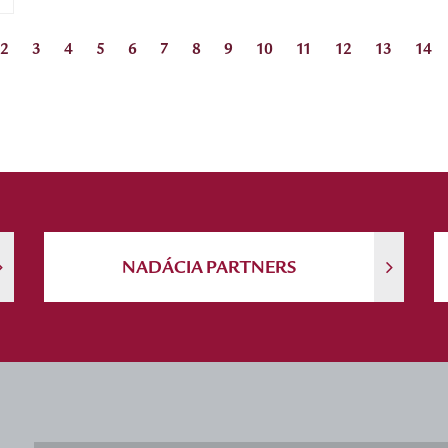
2
3
4
5
6
7
8
9
10
11
12
13
14
NADÁCIA PARTNERS