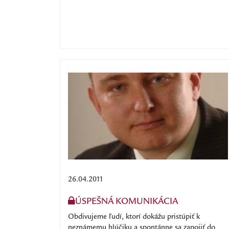
26.04.2011
ÚSPEŠNÁ KOMUNIKÁCIA
Obdivujeme ľudí, ktorí dokážu pristúpiť k
neznámemu hlúčiku a spontánne sa zapojiť do