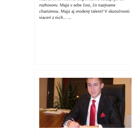
rozhovoru. Majú v sebe čosi, čo nazývame
charizmou. Majú aj vrodený talent? V skutočnosti
viacerí z nich... ...