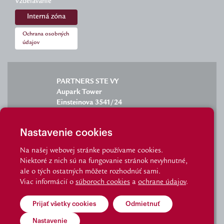
Vzdelávanie
Interná zóna
Ochrana osobných
údajov
PARTNERS STE VY
Aupark Tower
Einsteinova 3541/24
851 01 Bratislava
Nastavenie cookies
Na našej webovej stránke používame cookies.
Niektoré z nich sú na fungovanie stránok nevyhnutné,
info@partnersgroup.sk
ale o tých ostatných môžete rozhodnúť sami.
Viac informácií o
súboroch cookies
a
ochrane údajov
.
tel.: 02/6280 2702
Prijať všetky cookies
Odmietnuť
© Partnersgroup I Made by Visibility
Nastavenie