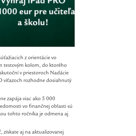
ťažiacich z orientácie vo
ým testovým kolom, do ktorého
 uskutoční v priestoroch Nadácie
 O víťazoch rozhodne dosiahnutý
ne zapája viac ako 5 000
vedomosti vo finančnej oblasti sú
nkou tohto ročníka je odmena aj
získate aj na aktualizovanej