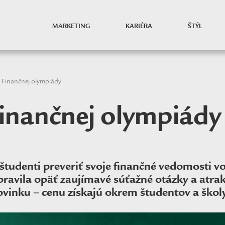
MARKETING
KARIÉRA
ŠTÝL
k Finančnej olympiády
Finančnej olympiády
študenti preveriť svoje finančné vedomosti v
vila opäť zaujímavé súťažné otázky a atrakt
vinku – cenu získajú okrem študentov a škol