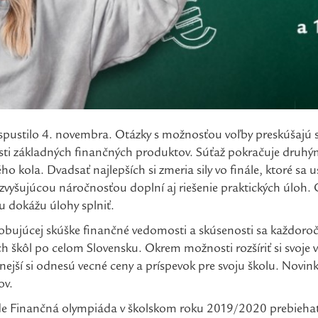
 spustilo 4. novembra. Otázky s možnosťou voľby preskúšajú sú
sti základných finančných produktov. Súťaž pokračuje druh
ého kola. Dvadsať najlepších si zmeria sily vo finále, ktoré sa
vyšujúcou náročnosťou doplní aj riešenie praktických úloh.
u dokážu úlohy splniť.
bujúcej skúške finančné vedomosti a skúsenosti sa každoroč
h škôl po celom Slovensku. Okrem možnosti rozšíriť si svoje 
nejší si odnesú vecné ceny a príspevok pre svoju školu. Novi
ov.
e Finančná olympiáda v školskom roku 2019/2020 prebiehať, 