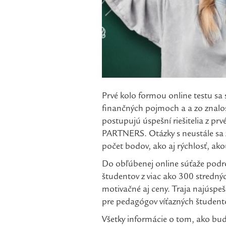
Prvé kolo formou online testu sa
finančných pojmoch a a zo znalo
postupujú úspešní riešitelia z prv
PARTNERS. Otázky s neustále sa z
počet bodov, ako aj rýchlosť, ako
Do obľúbenej online súťaže podro
študentov z viac ako 300 strednýc
motivačné aj ceny. Traja najúspeš
pre pedagógov víťazných študent
Všetky informácie o tom, ako bud