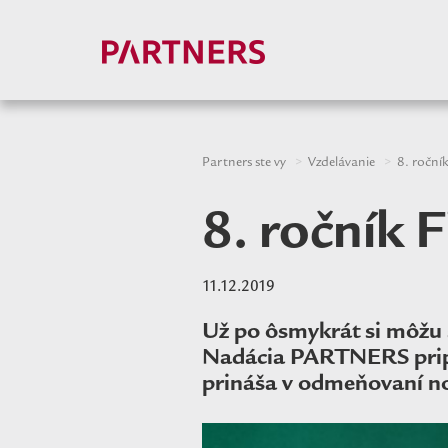
Partners ste vy
Vzdelávanie
8. roční
8. ročník 
11.12.2019
Už po ôsmykrát si môžu 
Nadácia PARTNERS pripra
prináša v odmeňovaní no